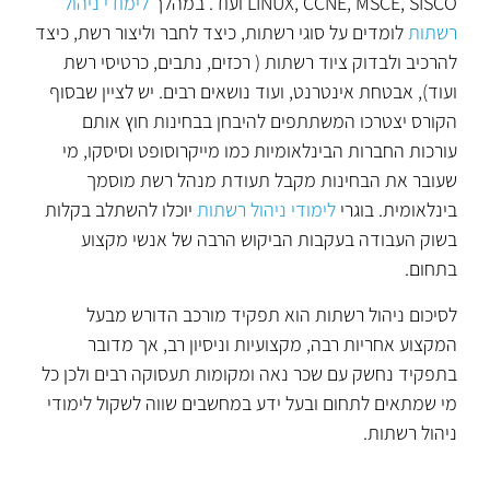
LINUX, CCNE, MSCE, SISCO ועוד. במהלך
לימודי ניהול
רשתות
לומדים על סוגי רשתות, כיצד לחבר וליצור רשת, כיצד
להרכיב ולבדוק ציוד רשתות ( רכזים, נתבים, כרטיסי רשת
ועוד), אבטחת אינטרנט, ועוד נושאים רבים. יש לציין שבסוף
הקורס יצטרכו המשתתפים להיבחן בבחינות חוץ אותם
עורכות החברות הבינלאומיות כמו מייקרוסופט וסיסקו, מי
שעובר את הבחינות מקבל תעודת מנהל רשת מוסמך
בינלאומית. בוגרי
לימודי ניהול רשתות
יוכלו להשתלב בקלות
בשוק העבודה בעקבות הביקוש הרבה של אנשי מקצוע
בתחום.
לסיכום ניהול רשתות הוא תפקיד מורכב הדורש מבעל
המקצוע אחריות רבה, מקצועיות וניסיון רב, אך מדובר
בתפקיד נחשק עם שכר נאה ומקומות תעסוקה רבים ולכן כל
מי שמתאים לתחום ובעל ידע במחשבים שווה לשקול לימודי
ניהול רשתות.