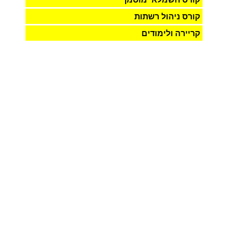
קורס ניהול רשתות
קריירה ולימודים